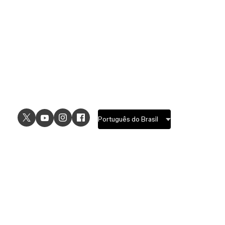
USE CASES
EXPLORE
UI design
Design features
UX design
Prototyping features
Prototyping
Design systems features