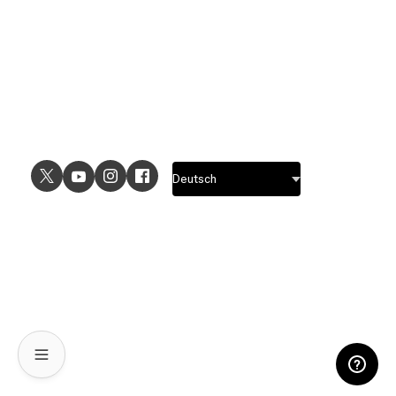
ANWENDUNGSFÄLLE
ENTDECKEN
UI-Design
Designfeatures
UX-Design
Prototyping-Features
Prototyping
Designsystem-Features
Grafikdesign
Kollaborationsfeatures