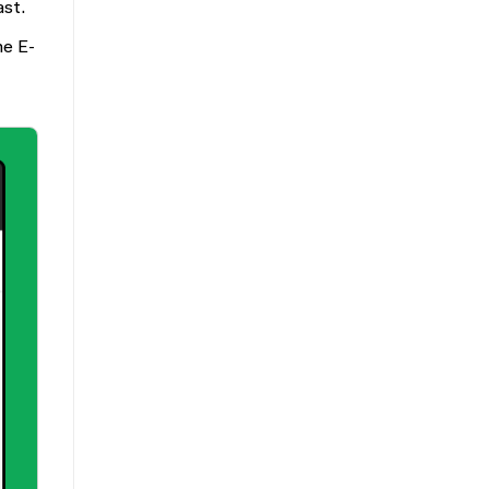
ast.
ne E-