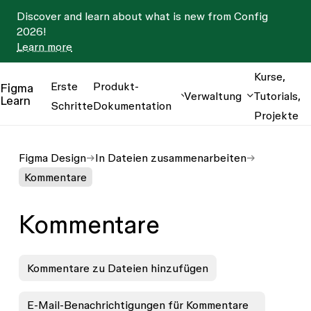
Discover and learn about what is new from Config
2026!
Learn more
Kurse,
Erste
Produkt-
Figma
Verwaltung
Tutorials,
Learn
Schritte
Dokumentation
Projekte
Figma Design
In Dateien zusammenarbeiten
Kommentare
Kommentare
Kommentare zu Dateien hinzufügen
E-Mail-Benachrichtigungen für Kommentare