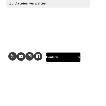
zu Dateien verwalten
ANWENDUNGSFÄLLE
ENTDECKEN
UI-Design
Designfeatures
UX-Design
Prototyping-Features
Prototyping
Designsystem-Features