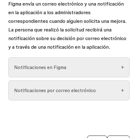
Figma envía un correo electrónico y una notificación
en la aplicación a los administradores
correspondientes cuando alguien solicita una mejora.
La persona que realizó la solicitud recibirá una
notificación sobre su decisión por correo electrónico
y a través de una notificación en la aplicación.
Notificaciones en Figma
Desde el explorador de archivos, haz clic en
Notificaciones por correo electrónico
la campana de notificaciones
junto a tu
nombre de usuario para ver tus
Abra el correo electrónico de solicitud de
notificaciones.
mejora.
Verás el nombre del solicitante, el tipo de
Verás el nombre del solicitante, la dirección
puesto solicitado y el costo del cambio de