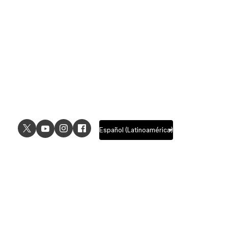
USE CASES
EXPLORE
UI design
Design features
UX design
Prototyping features