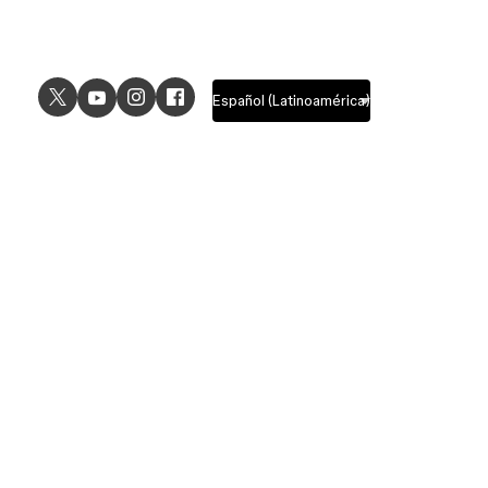
USE CASES
EXPLORE
UI design
Design features
UX design
Prototyping features
Prototyping
Design systems features
Graphic design
Collaboration features
Wireframing
FigJam
Brainstorming
Pricing
Templates
Enterprise