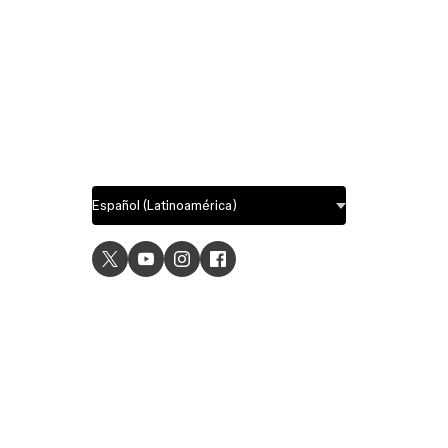
USE C
UI desig
UX desi
Prototyp
Graphic 
Wirefra
Brainsto
Templat