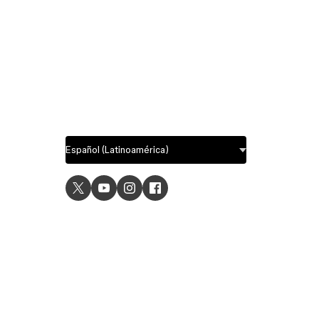
USE C
UI desig
UX desi
Prototyp
Graphic 
Wirefra
Brainsto
Templat