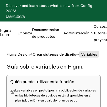
Discover and learn about what is new from Config
2026!
Learn more
Cursos,
Documentación
Figma
Empieza
Administración
tutorial
Learn
de productos
proyec
Figma Design
Crear sistemas de diseño
Variables
Guía sobre variables en Figma
Quién puede utilizar esta función
Las variables en prototipos y la publicación de variables
en las bibliotecas de equipos están disponibles en el
plan Educación y en cualquier plan de pago