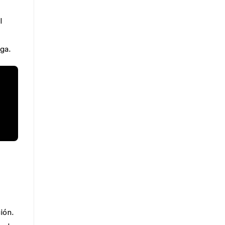
l
ga.
ión.