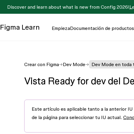
Discover and learn about what is new from Config 2026!
L
Figma
Learn
Empieza
Documentación de productos
Crear con Figma
Dev Mode
Dev Mode en toda t
Vista Ready for dev del 
Este artículo es aplicable tanto a la
anterior IU
de la página para seleccionar tu IU actual.
Cono