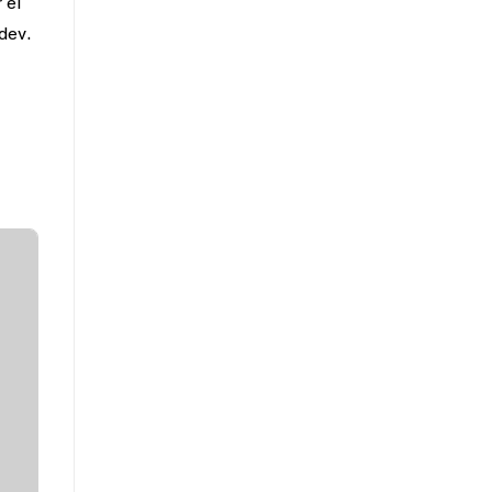
 el
 dev
.