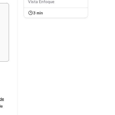
Vista Enfoque
3
min
 de
de