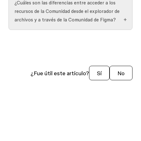
¿Cuáles son las diferencias entre acceder a los
posible que tu administrador haya desactivado
recursos de la Comunidad desde el explorador de
esta configuración. Para acceder a los recursos
archivos y a través de la Comunidad de Figma?
de la Comunidad desde el explorador de archivos,
solicita a su administrador que active esta
Al acceder a los recursos de la Comunidad desde
configuración.
el explorador de archivos, recibes
recomendaciones más personalizadas según el
rol que seleccionaste en
configuración de
cuenta
.
¿Fue útil este artículo?
Sí
No