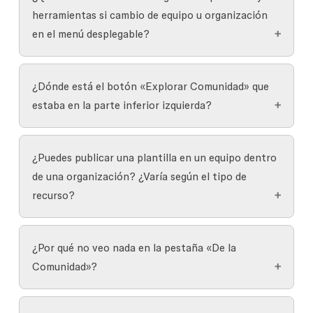
las bibliotecas.
herramientas si cambio de equipo u organización
Los usuarios de Organización y Empresa
en el menú desplegable?
tienen acceso a plugins y widgets privados,
mientras que los usuarios Pro no.
Verás diferentes categorías y recursos internos
¿Dónde está el botón «Explorar Comunidad» que
de marca según el equipo o la organización que
estaba en la parte inferior izquierda?
hayas seleccionado.
Ahora puedes explorar los recursos de la
¿Puedes publicar una plantilla en un equipo dentro
Comunidad directamente en la pestaña Plantillas
de una organización? ¿Varía según el tipo de
y herramientas. También puedes navegar a
recurso?
figma.com/community
para acceder a todas las
funciones de la Comunidad, como comentar y
Puedes publicar una plantilla en tu equipo
guardar.
¿Por qué no veo nada en la pestaña «De la
actual o en toda la organización.
Comunidad»?
Las bibliotecas internas se publican a nivel
de equipo.
Si estás en un plan Organización o Empresa, es