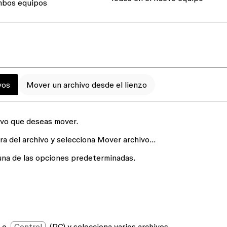
bos equipos
vos
Mover un archivo desde el lienzo
hivo que deseas mover.
ra del archivo y selecciona
Mover archivo…
una de las opciones predeterminadas.
 o
Control
(PC) y selecciona varios archivos.