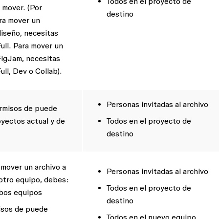
Todos en el proyecto de
 mover. (Por
destino
ra mover un
diseño, necesitas
ull. Para mover un
FigJam, necesitas
ll, Dev o Collab).
Personas invitadas al archivo
rmisos de
puede
yectos actual y de
Todos en el proyecto de
destino
mover un archivo a
Personas invitadas al archivo
otro equipo, debes:
Todos en el proyecto de
bos equipos
destino
isos de
puede
Todos en el nuevo equipo