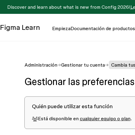
Discover and learn about what is new from Config 2026!
L
Figma
Learn
Empieza
Documentación de productos
Administración
Gestionar tu cuenta
Cambia tus
Gestionar las preferencias
Quién puede utilizar esta función
Está disponible en
cualquier equipo o plan
.