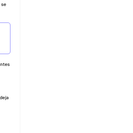
 se
entes
deja