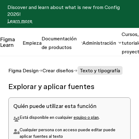
Discover and learn about what is new from Config
2026!
Learn more
Cursos,
Documentación
Figma
Empieza
Administración
tutorial
Learn
de productos
proyec
Figma Design
Crear diseños
Texto y tipografía
Explorar y aplicar fuentes
Quién puede utilizar esta función
Está disponible en cualquier
equipo o plan
.
Cualquier persona con acceso
puede editar
puede
aplicar fuentes al texto