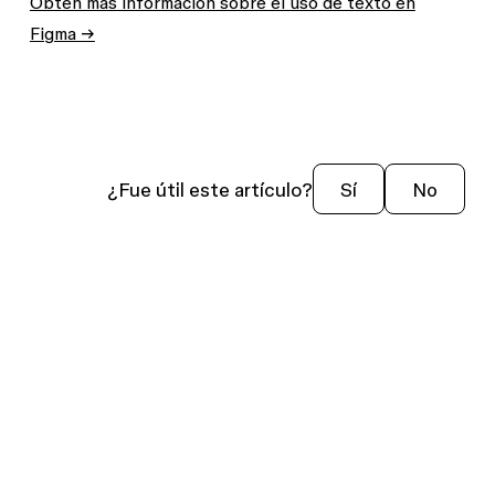
Obtén más información sobre el uso de texto en
Figma →
¿Fue útil este artículo?
Sí
No