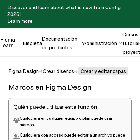
Discover and learn about what is new from Config
2026!
Learn more
Cursos,
Documentación
Figma
Empieza
Administración
tutorial
Learn
de productos
proyec
Figma Design
Crear diseños
Crear y editar capas
Marcos en Figma Design
Quién puede utilizar esta función
Cualquiera en
cualquier equipo o plan
puede usar
marcos.
Cualquiera con acceso
puede editar
a un archivo puede