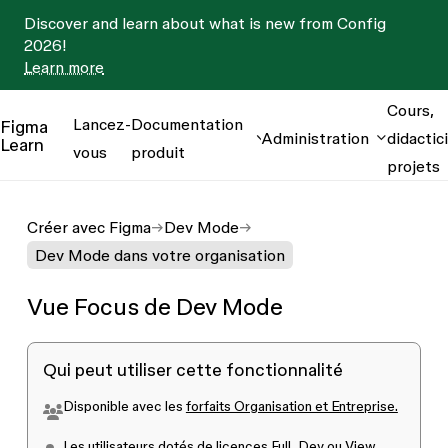
Discover and learn about what is new from Config
2026!
Learn more
Cours,
Lancez-
Documentation
Figma
Administration
didactici
Learn
vous
produit
projets
Créer avec Figma
Dev Mode
Dev Mode dans votre organisation
Vue Focus de Dev Mode
Qui peut utiliser cette fonctionnalité
Disponible avec les
forfaits Organisation et Entreprise.
Les utilisateurs dotés de licences
Full, Dev ou View