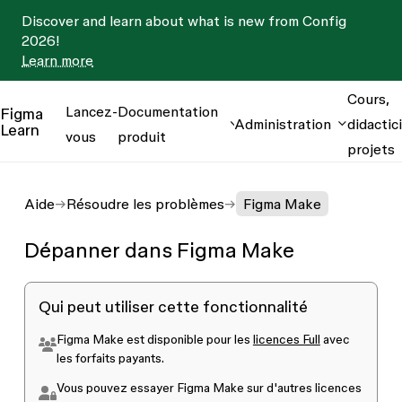
Discover and learn about what is new from Config
2026!
Learn more
Cours,
Lancez-
Documentation
Figma
Administration
didactici
Learn
vous
produit
projets
Aide
Résoudre les problèmes
Figma Make
Dépanner dans Figma Make
Qui peut utiliser cette fonctionnalité
Figma Make est disponible pour les
licences Full
avec
les forfaits payants.
Vous pouvez essayer Figma Make sur d'autres licences