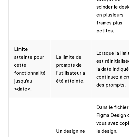
scinder le design
en
plusieurs
frames plus
petites
.
Limite
Lorsque la limite
atteinte pour
La limite de
est réinitialisée à
cette
prompts de
la date indiquée,
fonctionnalité
l'utilisateur a
continuez à créer
jusqu'au
été atteinte.
des prompts.
<date>.
Dans le fichier
Figma Design où
vous avez copié
Un design ne
le design,