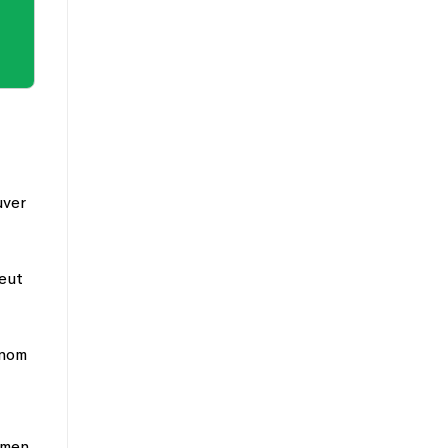
uver
eut
 nom
amen