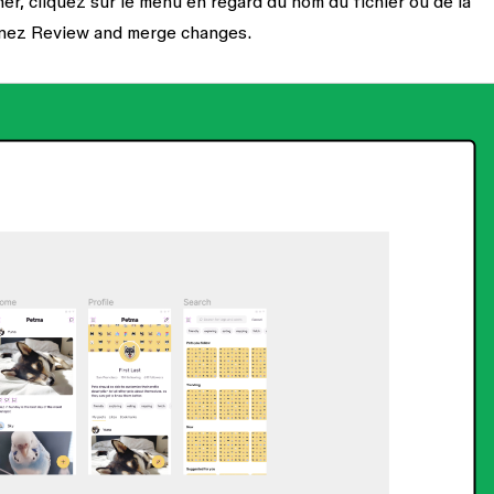
r, cliquez sur le menu en regard du nom du fichier ou de la
nnez
Review and merge changes
.