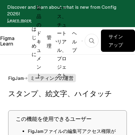
Discover and learn about what is new from Config
製
コー
2026!
品
ス、
Learn more
の
チュ
は
ド
ート
ヘ
サイン
じ
管
Figma
キ
リア
ル
Learn
アップ
め
理
ュ
ル、
プ
に
メ
プロ
ン
ジェ
ト
クト
FigJam
ミーティングの運営
スタンプ、絵文字、ハイタッチ
この機能を使用できるユーザー
FigJamファイルの
編集可
アクセス権限が