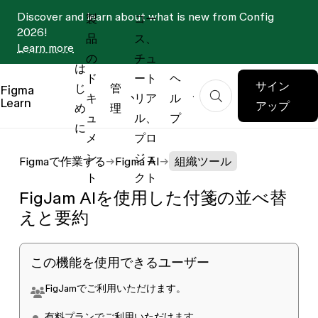
Discover and learn about what is new from Config
製
コー
2026!
品
ス、
Learn more
の
チュ
は
ド
ート
ヘ
サイン
じ
管
Figma
キ
リア
ル
Learn
アップ
め
理
ュ
ル、
プ
に
メ
プロ
ン
ジェ
Figmaで作業する
Figma AI
組織ツール
ト
クト
FigJam AIを使用した付箋の並べ替
えと要約
この機能を使用できるユーザー
FigJamでご利用いただけます。
有料プラン
でご利用いただけます。