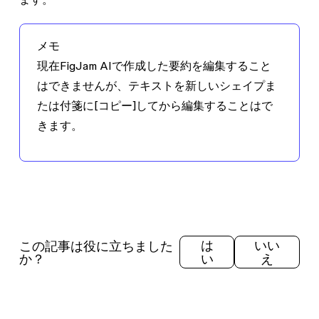
メモ
現在FigJam AIで作成した要約を編集すること
はできませんが、テキストを新しいシェイプま
たは付箋に
[コピー]
してから編集することはで
きます。
この記事は役に立ちました
は
いい
か？
い
え