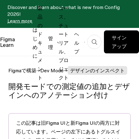
Discover and learn about what is new from Config
製
コー
2026!
品
ス、
Learn more
の
チュ
は
ド
ート
ヘ
サイン
じ
管
Figma
キ
リア
ル
Learn
アップ
め
理
ュ
ル、
プ
に
メ
プロ
ン
ジェ
Figmaで構築
Dev Mode
デザインのインスペクト
ト
クト
開発モードでの測定値の追加とデザ
インへのアノテーション付け
この記事は
旧Figma UI
と
新Figma UI
の両方に対
応しています。ページの左下にあるトグルスイ