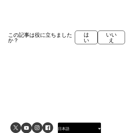
この記事は役に立ちました
は
いい
か？
い
え