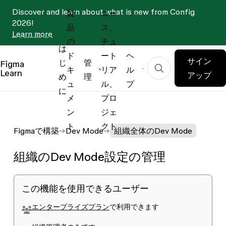
Discover and learn about what is new from Config
製
コー
2026!
品
ス、
Learn more
の
チュ
は
ド
ート
ヘ
サイン
じ
管
Figma
キ
リア
ル
Learn
アップ
め
理
ュ
ル、
プ
に
メ
プロ
ン
ジェ
ト
クト
Figmaで構築
Dev Mode
組織全体のDev Mode
組織のDev Mode設定の管理
この機能を使用できるユーザー
エンタープライズプラン
で利用できます