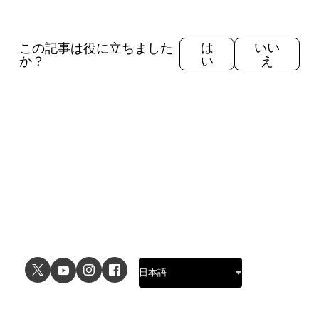
この記事は役に立ちました
は
いい
か？
い
え