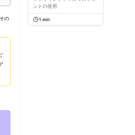
ントの使用
その
1
min
ピ
が