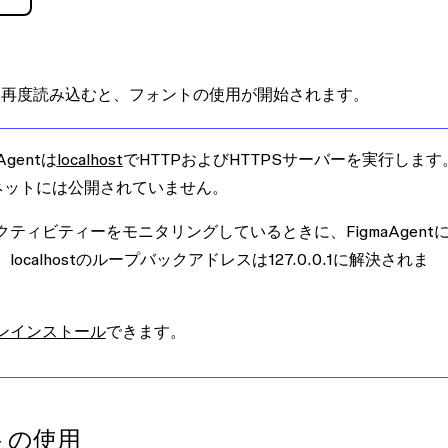
を再度読み込むと、フォントの使用が開始されます。
gentは
localhost
でHTTPおよびHTTPSサーバーを実行します
ネットには公開されていません。
ィビティーをモニタリングしているときに、FigmaAgent
calhostのループバックアドレスは
127.0.0.1
に解決されま
ンインストール
できます。
トの使用