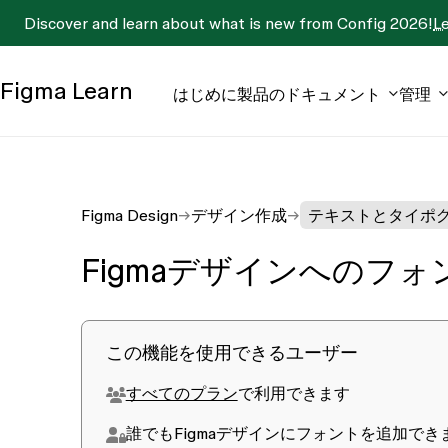
Discover and learn about what is new from Config 2026!
L
Figma
Learn
はじめに
製品のドキュメント
管理
Figma Design
デザイン作成
テキストとタイポ
Figmaデザインへのフ
この機能を使用できるユーザー
すべてのプラン
で利用できます
誰でもFigmaデザインにフォントを追加でき