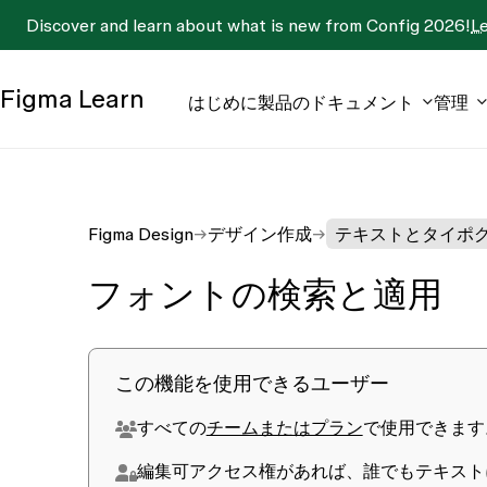
Discover and learn about what is new from Config 2026!
L
Figma
Learn
はじめに
製品のドキュメント
管理
Figma Design
デザイン作成
テキストとタイポ
フォントの検索と適用
この機能を使用できるユーザー
すべての
チームまたはプラン
で使用できます
編集可
アクセス権があれば、誰でもテキスト