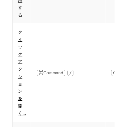
用
す
る
ク
イ
ッ
ク
ア
ク
⌘Command
/
Ctrl
シ
ョ
ン
を
開
く...