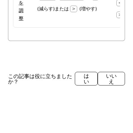
を
<
(減
(減らす)または
>
(増やす)
調
>
(増
整
この記事は役に立ちました
は
いい
か？
い
え