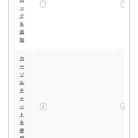
`
`
ッ
ク
を
追
加
カ
ー
ソ
ル
チ
ャ
ッ
/
/
ト
を
使