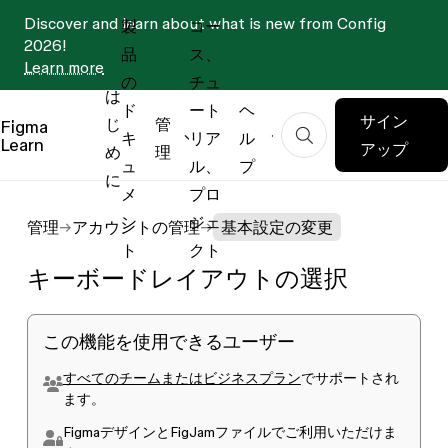
Discover and learn about what is new from Config
製
コー
2026!
品
ス、
Learn more
の
チュ
は
ド
ート
ヘ
サイン
じ
管
Figma
キ
リア
ル
Learn
アップ
め
理
ュ
ル、
プ
に
メ
プロ
ン
ジェ
管理
アカウントの管理
基本設定の変更
ト
クト
キーボードレイアウトの選択
この機能を使用できるユーザー
すべてのチームまたはビジネスプラン
でサポートされ
ます。
FigmaデザインとFigJamファイルでご利用いただけま