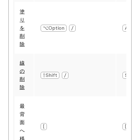
塗
り
を
⌥Option
/
Alt
,
削
除
線
の
⇧Shift
/
Shift
削
除
最
背
面
[
[
へ
移