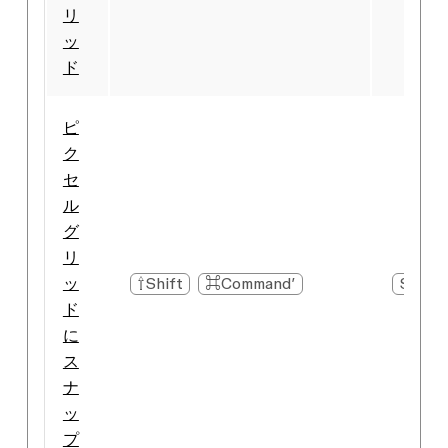
リ
ッ
ド
ピ
ク
セ
ル
グ
リ
ッ
⇧Shift
⌘Command
′
Shift
ド
に
ス
ナ
ッ
プ