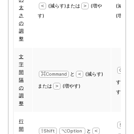
<
(減らす)または
>
(増や
(減らす
太
さ
す)
(増やす)
の
調
整
文
字
Ctrl
間
⌘Command
と
<
(減らす)
隔
す)また
または
>
(増やす)
の
す)
調
整
行
Shift
間
⇧Shift
⌥Option
と
<