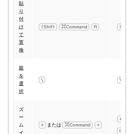
貼
り
付
け
⇧Shift
⌘Command
R
Shift
て
置
換
親
を
\
\
選
択
ズ
ー
+
ま
ム
+
または
⌘Command
+
Ctrl
イ