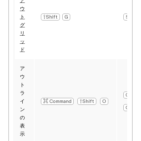
ア
ウ
ト
⇧Shift
G
Shift
グ
リ
ッ
ド
ア
ウ
ト
ラ
Ctrl
イ
⌘ Command
⇧Shift
O
O
ン
の
表
示