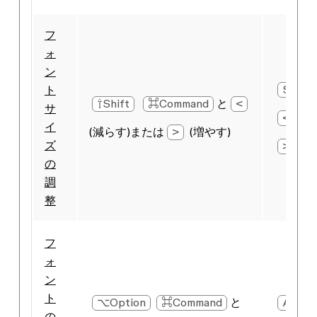
フ
ォ
ン
Shift
ト
⇧Shift
⌘Command
と
<
サ
<
(減
イ
(減らす)または
>
(増やす)
ズ
>
(増
の
調
整
フ
ォ
ン
ト
⌥Option
⌘Command
と
Alt
の