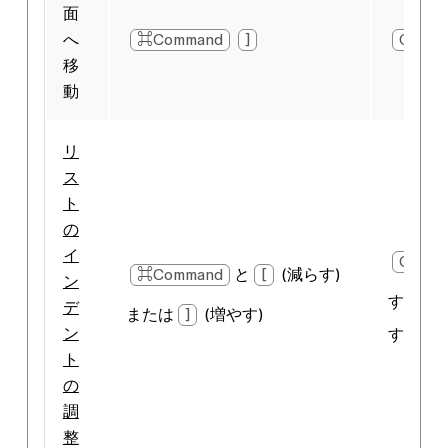
面
へ
⌘Command
]
Ctrl
移
動
リ
ス
ト
の
イ
Ctrl
⌘Command
と
[
(減らす)
ン
す)また
デ
または
]
(増やす)
ン
す)
ト
の
調
整