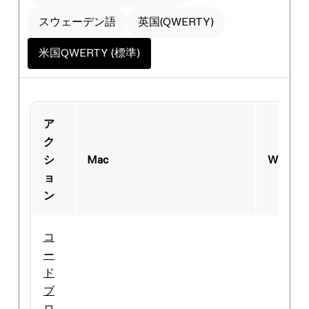
スウェーデン語
英国(QWERTY)
米国QWERTY (標準)
ア
ク
シ
Mac
Window
ョ
ン
コ
ー
ド
ブ
ロ