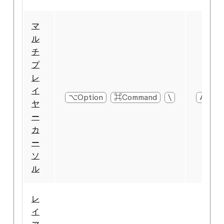
マ
ル
チ
プ
レ
イ
⌥Option
⌘Command
\
Alt
ヤ
ー
カ
ー
ソ
ル
レ
イ