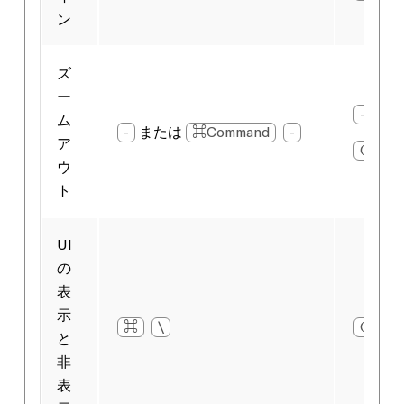
ン
ズ
ー
-
また
ム
-
または
⌘Command
-
ア
Ctrl
ウ
ト
UI
の
表
示
⌘
\
Ctrl
と
非
表