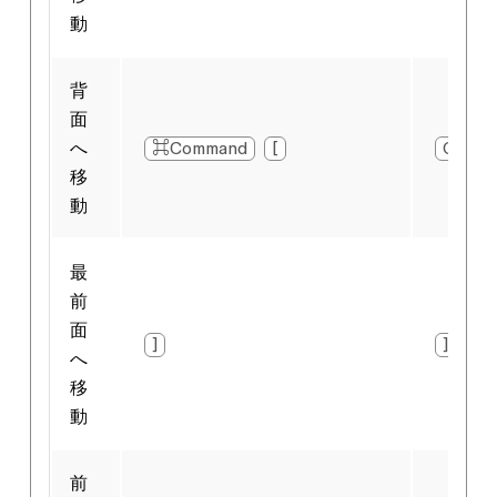
動
背
面
へ
⌘Command
[
Ctrl
移
動
最
前
面
]
]
へ
移
動
前