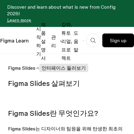
Discover and learn about what is new from Config
2026!
Learn more
제
강좌,
시
품
튜토
도
작
관
Figma
Learn
Sign up
설
리얼,
움
하
리
명
프로
말
기
서
젝트
Figma Slides
인터페이스 둘러보기
Figma Slides 살펴보기
Figma Slides란 무엇인가요?
Figma Slides는 디자이너와 팀원을 위해 탄생한 최초의