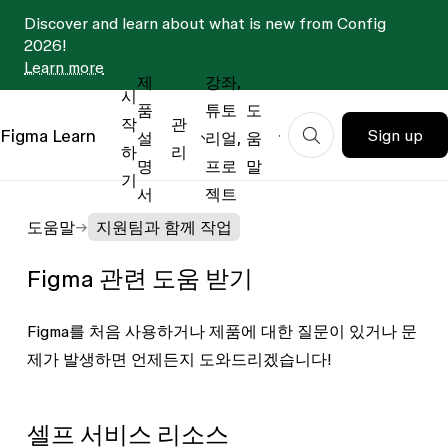
Discover and learn about what is new from Config
2026!
Learn more
제
강좌,
시
품
튜토
도
작
관
Figma
Learn
Sign up
설
리얼,
움
하
리
명
프로
말
기
서
젝트
도움말
지원팀과 함께 작업
Figma 관련 도움 받기
Figma를 처음 사용하거나 제품에 대한 질문이 있거나 문
제가 발생하면 언제든지 도와드리겠습니다!
셀프 서비스 리소스