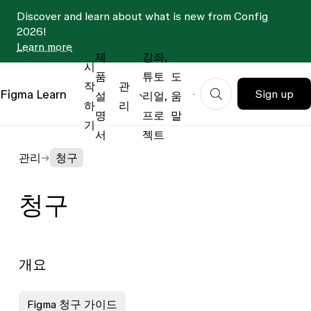
Discover and learn about what is new from Config
2026!
Learn more
제
강좌,
시
품
튜토
도
작
관
Figma
Learn
Sign up
설
리얼,
움
하
리
명
프로
말
기
서
젝트
관리
청구
청구
개요
Figma 청구 가이드