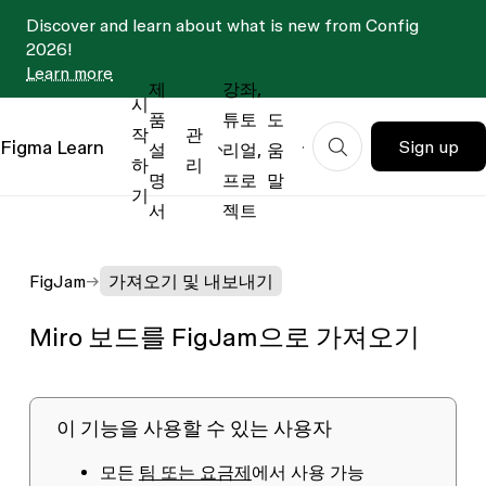
Discover and learn about what is new from Config
2026!
Learn more
제
강좌,
시
품
튜토
도
작
관
Figma
Learn
Sign up
설
리얼,
움
하
리
명
프로
말
기
서
젝트
FigJam
가져오기 및 내보내기
Miro 보드를 FigJam으로 가져오기
이 기능을 사용할 수 있는 사용자
모든
팀 또는 요금제
에서 사용 가능