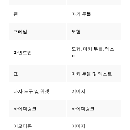
펜
마커 두들
프레임
도형
도형, 마커 두들, 텍스
마인드맵
트
표
마커 두들 및 텍스트
타사 도구 및 위젯
이미지
하이퍼링크
하이퍼링크
이모티콘
이미지