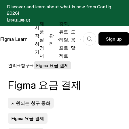
Discover and learn about what is new from Config
2026!
Learn more
제
강좌,
시
품
튜토
도
작
관
Figma
Learn
Sign up
설
리얼,
움
하
리
명
프로
말
기
서
젝트
관리
청구
Figma 요금 결제
Figma 요금 결제
지원되는 청구 통화
Figma 요금 결제