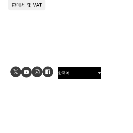
판매세 및 VAT
USE CASES
EXPLORE
UI design
Design features
UX design
Prototyping features
Prototyping
Design systems features