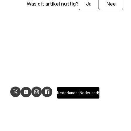
Was dit artikel nuttig?
Ja
Nee
USE CASES
EXPLORE
UI design
Design features