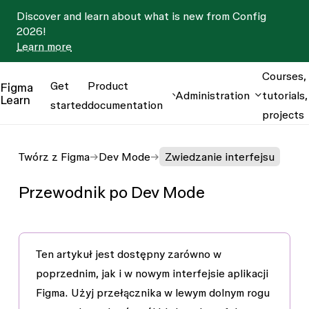
Discover and learn about what is new from Config
2026!
Learn more
Courses,
Get
Product
Figma
Administration
tutorials,
Learn
started
documentation
projects
Twórz z Figma
Dev Mode
Zwiedzanie interfejsu
Przewodnik po Dev Mode
Ten artykuł jest dostępny zarówno w
poprzednim
, jak i w
nowym interfejsie aplikacji
Figma
. Użyj przełącznika w lewym dolnym rogu