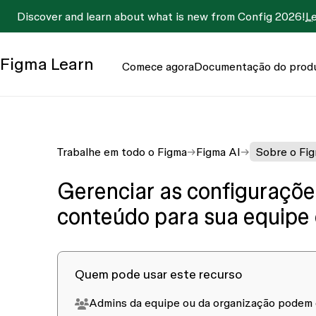
Discover and learn about what is new from Config 2026!
L
Figma
Learn
Comece agora
Documentação do prod
Trabalhe em todo o Figma
Figma AI
Sobre o Fig
Gerenciar as configuraçõe
conteúdo para sua equipe
Quem pode usar este recurso
Admins da equipe ou da organização podem c