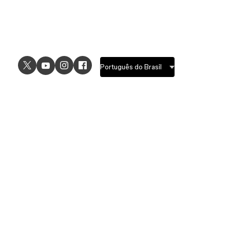
USE CASES
EXPLORE
UI design
Design features
UX design
Prototyping features
Prototyping
Design systems features
Graphic design
Collaboration features
Wireframing
FigJam
Brainstorming
Pricing