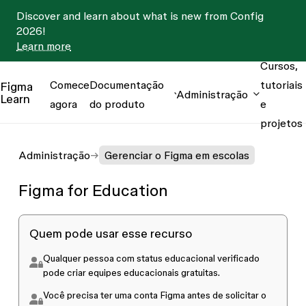
Discover and learn about what is new from Config
2026!
Learn more
Cursos,
Comece
Documentação
tutoriais
Figma
Administração
Learn
agora
do produto
e
projetos
Administração
Gerenciar o Figma em escolas
Figma for Education
Quem pode usar esse recurso
Qualquer pessoa com status educacional verificado
pode criar equipes educacionais gratuitas.
Você precisa ter uma conta Figma antes de solicitar o