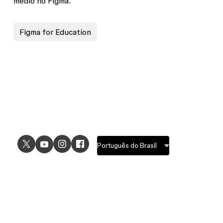
médio no Figma.
Figma for Education
USE CASES
EXPLORE
UI design
Design features