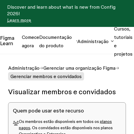
Discover and learn about what is new from Config
2026!
Learn more
Cursos,
Comece
Documentação
tutoriais
Figma
Administração
Learn
agora
do produto
e
projetos
Administração
Gerenciar uma organização Figma
Gerenciar membros e convidados
Visualizar membros e convidados
Quem pode usar este recurso
Os membros estão disponíveis em todos os
planos
pagos
. Os convidados estão disponíveis nos planos