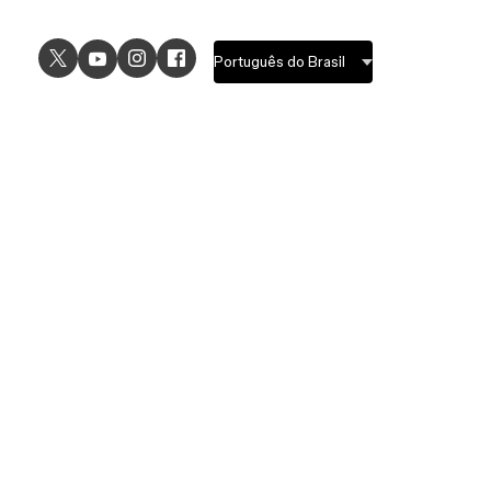
USE CASES
EXPLORE
UI design
Design features
UX design
Prototyping features
Prototyping
Design systems features
Graphic design
Collaboration features
Wireframing
FigJam
Brainstorming
Pricing
Templates
Enterprise
Remote design
Students and educators