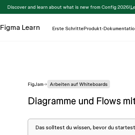
Discover and learn about what is new from Config 2026!
L
Figma
Learn
Erste Schritte
Produkt-Dokumentatio
FigJam
Arbeiten auf Whiteboards
Diagramme und Flows mit 
Das solltest du wissen, bevor du startes