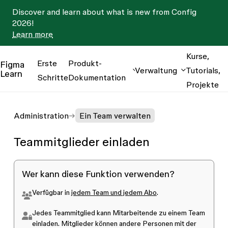
Discover and learn about what is new from Config
2026!
Learn more
Kurse,
Erste
Produkt-
Figma
Verwaltung
Tutorials,
Learn
Schritte
Dokumentation
Projekte
Administration
Ein Team verwalten
Teammitglieder einladen
Wer kann diese Funktion verwenden?
Verfügbar in
jedem Team und jedem Abo
.
Jedes
Teammitglied
kann Mitarbeitende zu einem Team
einladen. Mitglieder können andere Personen mit der