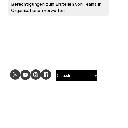
Berechtigungen zum Erstellen von Teams in
Organisationen verwalten
ANWENDUNGSFÄLLE
ENTDECKEN
UI-Design
Designfeatures
UX-Design
Prototyping-Features