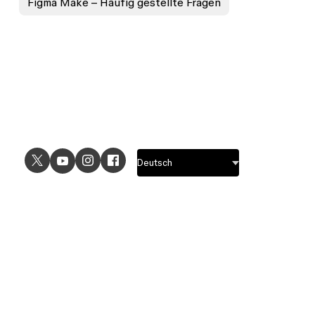
Figma Make – Häufig gestellte Fragen
ANWENDUNGSFÄLLE
ENTDECKEN
UI-Design
Designfeatures
UX-Design
Prototyping-Features
Prototyping
Designsystem-Features