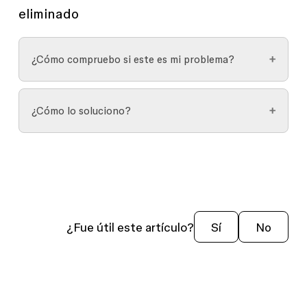
eliminado
¿Cómo compruebo si este es mi problema?
Revisa y
restaura los archivos eliminados
si es
¿Cómo lo soluciono?
necesario. Si no eres el propietario del archivo,
pídele al propietario que verifique si se eliminó el
Si el proyecto original de un archivo aún existe,
archivo o si se revocó tu acceso.
cualquiera con
acceso de edición
puede restaurar
un archivo. También podrá restaurar el archivo
cualquier persona con acceso a dicho archivo en
el momento en que se eliminó.
¿Fue útil este artículo?
Sí
No
Al restaurar un archivo se conservan los
permisos
, los
comentarios
, el
historial de
versiones
y las
conexiones de bibliotecas
del