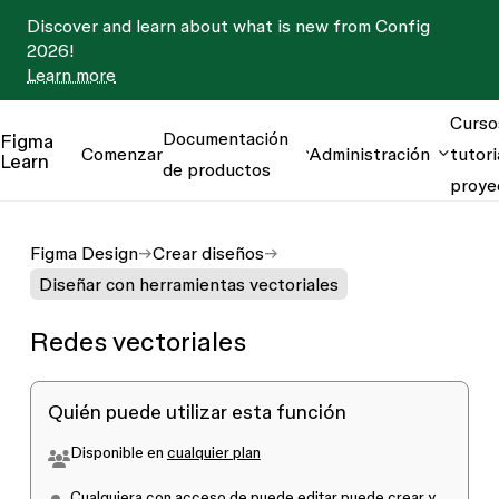
Discover and learn about what is new from Config
2026!
Learn more
Curso
Documentación
Figma
Comenzar
Administración
tutori
Learn
de productos
proye
Figma Design
Crear diseños
Diseñar con herramientas vectoriales
Redes vectoriales
Quién puede utilizar esta función
Disponible en
cualquier plan
Cualquiera con acceso de
puede editar
puede crear y