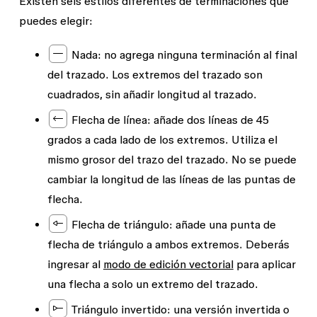
Existen seis estilos diferentes de terminaciones que
Figma mostrará las propiedades de los extremos
configurar cada terminación de forma
puedes elegir:
en el
menú avanzado de trazos
si se selecciona
independiente.
un trazado vectorial con más de dos extremos.
Nada
: no agrega ninguna terminación al final
No puedes editar los extremos de forma
del trazado. Los extremos del trazado son
independiente cuando se selecciona todo el
cuadrados, sin añadir longitud al trazado.
trazado vectorial. Para editar los extremos de
Flecha de línea
: añade dos líneas de 45
forma independiente, selecciona un único punto
grados a cada lado de los extremos. Utiliza el
vectorial en el
modo de edición vectorial
y ajusta
mismo grosor del trazo del trazado. No se puede
el tipo de extremo.
cambiar la longitud de las líneas de las puntas de
flecha.
Flecha de triángulo
: añade una punta de
flecha de triángulo a ambos extremos. Deberás
ingresar al
modo de edición vectorial
para aplicar
una flecha a solo un extremo del trazado.
Triángulo invertido:
una versión invertida o