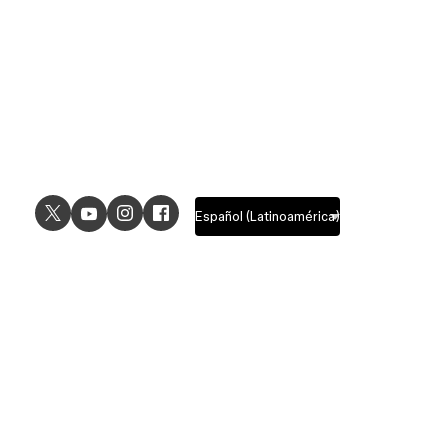
USE CASES
EXPLORE
UI design
Design features
UX design
Prototyping features
Prototyping
Design systems features