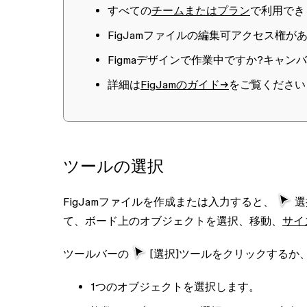
すべての
チームまたはプラン
で利用でき
FigJamファイルの
編集可
アクセス権が
Figmaデザインで作業中ですか?キャ
詳細は
FigJamのガイド→
をご覧ください
ツールの選択
FigJamファイルを作成または入力すると、
選
て、ボード上のオブジェクトを選択、移動、
サイ
ツールバーの
[選択]
ツールをクリックするか
1つのオブジェクトを選択します。