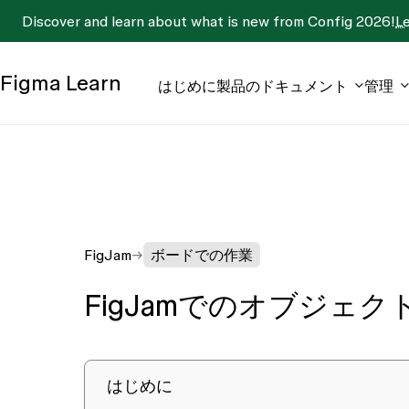
Discover and learn about what is new from Config 2026!
L
Figma
Learn
はじめに
製品のドキュメント
管理
FigJam
ボードでの作業
FigJamでのオブジェ
はじめに