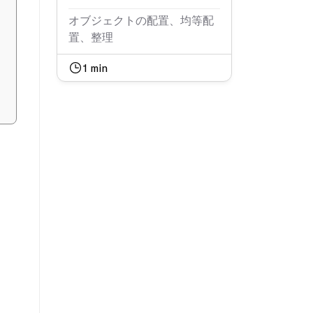
オブジェクトの配置、均等配
置、整理
1
min