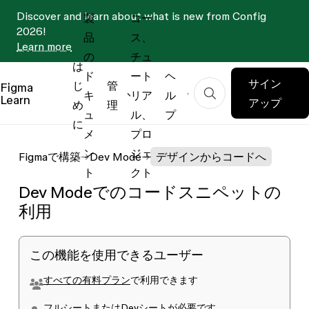
Discover and learn about what is new from Config
製
コー
2026!
品
ス、
Learn more
の
チュ
は
ド
ート
ヘ
サイン
じ
管
Figma
キ
リア
ル
Learn
アップ
め
理
ュ
ル、
プ
に
メ
プロ
ン
ジェ
Figmaで構築
Dev Mode
デザインからコードへ
ト
クト
Dev Modeでのコードスニペットの
利用
この機能を使用できるユーザー
すべての有料プラン
で利用できます
フルシートまたはDevシート
が必要です