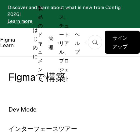
Discover and learn about what is new from Config
製
コー
2026!
品
ス、
Learn more
の
チュ
は
ド
ート
ヘ
サイン
じ
管
Figma
キ
リア
ル
Learn
アップ
め
理
ュ
ル、
プ
に
メ
プロ
ン
ジェ
Figmaで構築
ト
クト
Dev Mode
インターフェースツアー