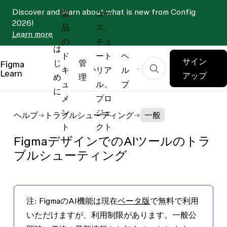
Discover and learn about what is new from Config
製
コー
2026!
品
ス、
Learn more
の
チュ
は
ド
ート
ヘ
サイン
じ
管
Figma
キ
リア
ル
Learn
アップ
め
理
ュ
ル、
プ
に
メ
プロ
ン
ジェ
ヘルプ
トラブルシューティング
一般
ト
クト
FigmaデザインでのAIツールのトラ
ブルシューティング
注:
FigmaのAI機能は現在
ベータ版
で無料で利用
いただけますが、利用制限があります。一般公